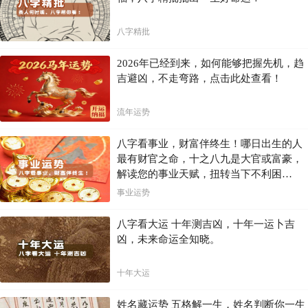
八字精批
2026年已经到来，如何能够把握先机，趋
吉避凶，不走弯路，点击此处查看！
流年运势
八字看事业，财富伴终生！哪日出生的人
最有财官之命，十之八九是大官或富豪，
解读您的事业天赋，扭转当下不利困
局！！
事业运势
八字看大运 十年测吉凶，十年一运卜吉
凶，未来命运全知晓。
十年大运
姓名藏运势 五格解一生，姓名判断你一生