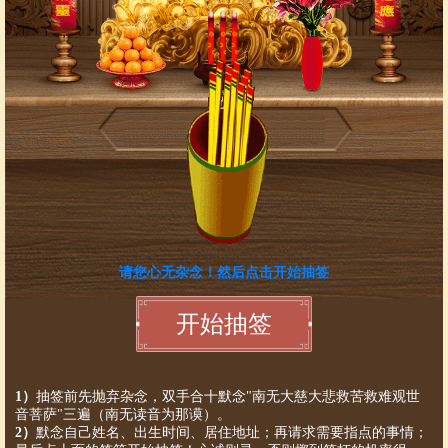
1）
抽签前先抛弃杂念，双手合十默念"南无大慈大悲救苦救难观世
音菩萨"三遍（南无读音为那谟）。
2）
默念自己姓名、出生时间、居住地址；再请求需要指点的事情；