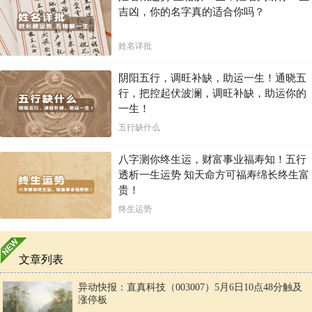
吉凶，你的名字真的适合你吗？
姓名详批
阴阳五行，调旺补缺，助运一生！通晓五
行，把控起伏波澜，调旺补缺，助运你的
一生！
五行缺什么
八字测你终生运，财富事业福寿知！五行
透析一生运势 知天命方可福寿绵长终生富
贵！
终生运势
文章列表
异动快报：直真科技（003007）5月6日10点48分触及
涨停板