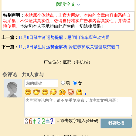
阅读全文
进一步分析，黑曜石的颜色以深黑为主，黑色在色彩心理学中代表沉
稳、权威与深度思考，能够抑制浮躁情绪，引导人进入深度工作状态。
特别声明：
本站属个体站点，非官方网站。本站的文章内容由系统自
对于需要长时间集中精力处理复杂事务的职场人士来说，这种视觉与能
动采集，不保证其真实性，敬请自行核实广告和内容真实性，并请谨
量的双重刺激尤为重要。将黑曜石摆放在正北方位，不仅是对空间能量
慎使用。
本站和本人不承担由此产生的一切法律后果！
的优化，更是对个人心智模式的一种积极干预。它提醒使用者：此刻需
收敛心神，专注于当下任务，避免被琐事或情绪波动所牵制。
上一篇：
11月8日鼠生肖运势提醒：忌闭门造车应主动沟通
从中华传统文化的角度来看，器物的摆放从来不只是实用性的安排，更
下一篇：
11月8日鼠生肖运势全解析 肾脏养护成关键健康突破口
是一种“天人合一”理念的体现。古人讲究“居必择方，器必合宜”，认为
人与环境之间存在着微妙的能量交换。办公位作为日常停留时间最长的
空间之一，其布局直接影响事业运程。选择在特定日期（如11月8日）
广告位8：底部（手机端）
进行调整，也暗合了择日学中的“吉时”观念。这一天可能正处于节气转
换或星象变化的关键节点，使得正北方位的能量尤为活跃，此时借助黑
曜石加以引导，效果自然倍增。
值得注意的是，此类运势建议虽带有一定神秘色彩，但其核心价值在于
提供一种结构化的自我管理方式。现代人面对快节奏生活，往往缺乏有
效的心理调节工具，而通过摆放特定物品来建立仪式感，恰恰是一种低
成本、高效益的心理锚定策略。每当目光触及那块黝黑沉静的石头，便
是一次无声的提醒：回归初心，专注前行。这种反复的心理强化，久而
久之会内化为稳定的习惯与态度，进而真正影响工作表现与职业发展。
当然，我们也应理性看待此类建议，避免陷入过度依赖或迷信误区。黑
曜石本身并无“魔法”，它的作用更多体现在辅助层面。真正的专注力与
事业成就，仍需依靠扎实的能力积累、科学的时间管理与持续的努力付