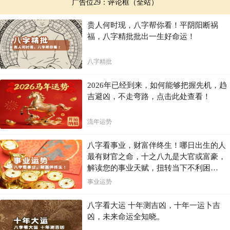
广告位29：评论框（全站）
出。不可否认的是，在高压竞争的职场环境中，任何能带来心理安慰与
正向激励的方法都值得尝试。只要不违背基本常识与职业道德，适度运
用传统文化智慧，反而能为现代生活增添一份从容与秩序。
贵人何时现，八字帮你看！平阴阳断祸
福，八字精批批出一生好命运！
11月8日在办公位正北方位摆放黑曜石摆件的建议，融合了方位学、能
量学、色彩心理学与行为心理学等多维度考量。它既是对属鼠者当日运
势的顺应，也是一种积极的心理建设手段。对于追求高效与平衡的现代
八字精批
职场人而言，这样的小调整或许正是打通内在动力与外在环境连接的关
键一环。重要的是，我们不应止步于形式上的模仿，而应借此契机反思
自身的状态管理方式，探索更适合自己的成长路径。毕竟，真正的运势
2026年已经到来，如何能够把握先机，趋
提升，永远源于清醒的认知与持续的行动。
吉避凶，不走弯路，点击此处查看！
流年运势
八字看事业，财富伴终生！哪日出生的人
最有财官之命，十之八九是大官或富豪，
解读您的事业天赋，扭转当下不利困
局！！
事业运势
八字看大运 十年测吉凶，十年一运卜吉
凶，未来命运全知晓。