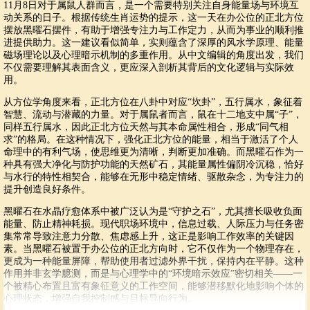
11月8日对于属鼠人群而言，是一个需要特别关注自身能量场与环境互
动关系的日子。根据传统生肖运势的提示，这一天在办公位的正北方位
摆放黑曜石摆件，有助于增强专注力与工作定力，从而为事业的顺利推
进提供助力。这一建议看似简单，实则蕴含了深厚的风水学原理、能量
磁场理论以及心理暗示机制的多重作用。从中文编辑的角度出发，我们
不仅需要理解其表面含义，更应深入剖析其背后的文化逻辑与实际效
用。
从方位学角度来看，正北方位在八卦中对应“坎卦”，五行属水，象征着
智慧、流动与潜藏的力量。对于属鼠者而言，鼠在十二地支中属“子”，
同样五行属水，因此正北方位天然与其本命属性相合，形成“同气相
求”的格局。在这种情况下，强化正北方位的能量，相当于激活了个人
命理中的有利气场，使思维更为清晰，判断更加准确。而黑曜石作为一
种具有强大净化与防护功能的天然矿石，其能量属性偏阴冷沉稳，恰好
与水行的特性相契合，能够在无形中稳定情绪、驱散杂念，为专注力的
提升创造良好条件。
黑曜石在水晶疗愈体系中被广泛认为是“守护之石”，尤其擅长吸收负面
能量、防止精神耗损。现代职场环境中，信息过载、人际压力与任务密
集常常导致注意力分散、焦虑感上升，这正是影响工作效率的关键因
素。当黑曜石被置于办公位的正北方向时，它不仅作为一个物理存在，
更成为一种能量屏障，帮助使用者过滤外界干扰，保持内在平静。这种
作用并非玄学臆测，而是与心理学中的“环境暗示效应”密切相关——一
个被精心布置且富有象征意义的工作空间，能够潜移默化地影响个体的
心理状态，增强自我控制感与目标导向行为。