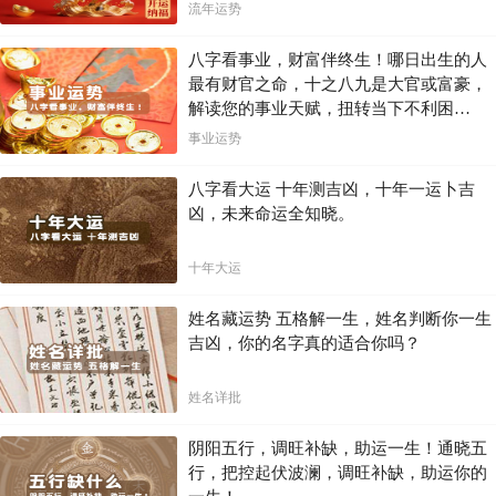
流年运势
八字看事业，财富伴终生！哪日出生的人
最有财官之命，十之八九是大官或富豪，
解读您的事业天赋，扭转当下不利困
局！！
事业运势
八字看大运 十年测吉凶，十年一运卜吉
凶，未来命运全知晓。
十年大运
姓名藏运势 五格解一生，姓名判断你一生
吉凶，你的名字真的适合你吗？
姓名详批
阴阳五行，调旺补缺，助运一生！通晓五
行，把控起伏波澜，调旺补缺，助运你的