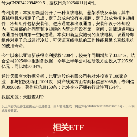
号为CN202422994899.5，授权日为2025年11月4日。
专利摘要：本实用新型公开了一种直线电机、悬架系统及车辆，其中，
直线电机包括定子总成，定子总成内设有冷却腔，定子总成包括冷却组
件，冷却组件包括安装部、进液通道和出液通道，安装部设于冷却腔
内，安装部的外周壁和冷却腔的内壁之间设有第一空间，进液通道和出
液通道分别与第一空间连通。本实用新型实施例的直线电机，设置冷却
组件对定子总成进行冷却，可保证直线电机的工作性能且延长直线电机
的使用寿命。
今年以来比亚迪新获得专利授权4208个，较去年同期增加了33.84%。结
合公司2025年中报财务数据，今年上半年公司在研发方面投入了295.96
亿元，同比增50.84%。
通过天眼查大数据分析，比亚迪股份有限公司共对外投资了108家企
业，参与招投标项目1001次；财产线索方面有商标信息3066条，专利信
息39908条，著作权信息150条；此外企业还拥有行政许可154个。
数据来源：天眼查APP
以上内容为证券之星据公开信息整理，由AI算法生成（网信算备310104345710301240019号），不构
成投资建议。