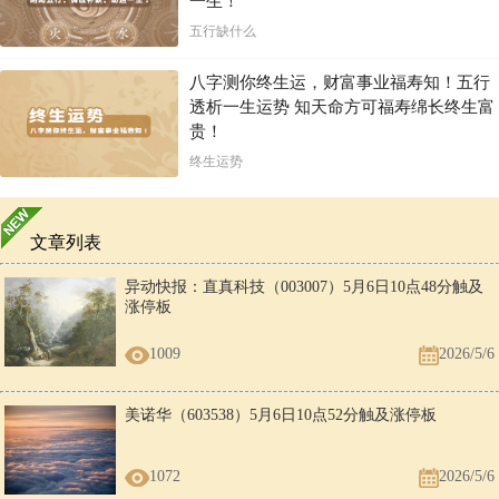
一生！
五行缺什么
八字测你终生运，财富事业福寿知！五行
透析一生运势 知天命方可福寿绵长终生富
贵！
终生运势
文章列表
异动快报：直真科技（003007）5月6日10点48分触及
涨停板
1009
2026/5/6
美诺华（603538）5月6日10点52分触及涨停板
1072
2026/5/6