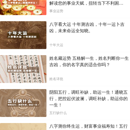
解读您的事业天赋，扭转当下不利困
局！！
事业运势
八字看大运 十年测吉凶，十年一运卜吉
凶，未来命运全知晓。
十年大运
姓名藏运势 五格解一生，姓名判断你一生
吉凶，你的名字真的适合你吗？
姓名详批
阴阳五行，调旺补缺，助运一生！通晓五
行，把控起伏波澜，调旺补缺，助运你的
一生！
五行缺什么
八字测你终生运，财富事业福寿知！五行