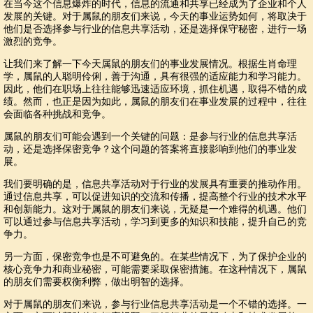
在当今这个信息爆炸的时代，信息的流通和共享已经成为了企业和个人
发展的关键。对于属鼠的朋友们来说，今天的事业运势如何，将取决于
他们是否选择参与行业的信息共享活动，还是选择保守秘密，进行一场
激烈的竞争。
让我们来了解一下今天属鼠的朋友们的事业发展情况。根据生肖命理
学，属鼠的人聪明伶俐，善于沟通，具有很强的适应能力和学习能力。
因此，他们在职场上往往能够迅速适应环境，抓住机遇，取得不错的成
绩。然而，也正是因为如此，属鼠的朋友们在事业发展的过程中，往往
会面临各种挑战和竞争。
属鼠的朋友们可能会遇到一个关键的问题：是参与行业的信息共享活
动，还是选择保密竞争？这个问题的答案将直接影响到他们的事业发
展。
我们要明确的是，信息共享活动对于行业的发展具有重要的推动作用。
通过信息共享，可以促进知识的交流和传播，提高整个行业的技术水平
和创新能力。这对于属鼠的朋友们来说，无疑是一个难得的机遇。他们
可以通过参与信息共享活动，学习到更多的知识和技能，提升自己的竞
争力。
另一方面，保密竞争也是不可避免的。在某些情况下，为了保护企业的
核心竞争力和商业秘密，可能需要采取保密措施。在这种情况下，属鼠
的朋友们需要权衡利弊，做出明智的选择。
对于属鼠的朋友们来说，参与行业信息共享活动是一个不错的选择。一