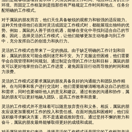
环境。而固定工作框架则是指那些有严格规定工作时间和地点、任务分
配明确的工作模式。
对于属鼠的朋友而言，他们天生具备敏锐的观察力和较强的适应能力。
这种天性使得他们在面对灵活或固定工作模式时，都能展现出独特的优
势。例如，属鼠的人善于抓住机遇，能够在变化中寻找到适合自己的节
奏。因此，选择灵活的工作模式，让他们能够更加主动地参与到工作
中，充分发挥自己的创造力和执行力。
灵活的工作模式也带来了一定的挑战。由于缺乏明确的工作计划和目
标，属鼠的朋友可能会感到迷茫和不安。为了克服这些困难，他们需要
学会自我管理和时间规划。通过制定合理的工作计划和目标，属鼠的朋
友可以更好地掌控自己的工作进度，避免因盲目行动而导致的时间和精
力浪费。
灵活的工作模式还要求属鼠的朋友具备良好的沟通能力和团队协作精
神。在与同事和客户进行交流时，他们需要能够清晰地表达自己的想法
和需求，同时也要倾听他人的意见和建议。通过有效的沟通和协作，属
鼠的朋友可以更好地融入团队，提高工作效率和质量。
灵活的工作模式并不意味着可以随意放弃责任和义务。相反，属鼠的朋
友应该更加重视对工作的投入和责任感。在面对挑战和困难时，他们应
该积极寻求解决方案，而不是逃避或推卸责任。通过坚持不懈的努力和
奋斗，属鼠的朋友最终能够取得更好的成绩和成就。
对于属鼠的朋友们来说，选择灵活的工作模式还是固定的工作框架并没