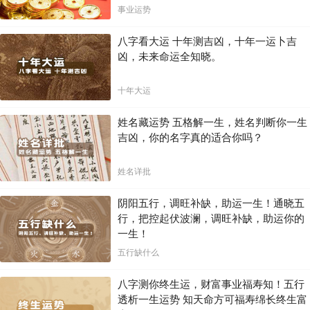
局！！
事业运势
八字看大运 十年测吉凶，十年一运卜吉
凶，未来命运全知晓。
十年大运
姓名藏运势 五格解一生，姓名判断你一生
吉凶，你的名字真的适合你吗？
姓名详批
阴阳五行，调旺补缺，助运一生！通晓五
行，把控起伏波澜，调旺补缺，助运你的
一生！
五行缺什么
八字测你终生运，财富事业福寿知！五行
透析一生运势 知天命方可福寿绵长终生富