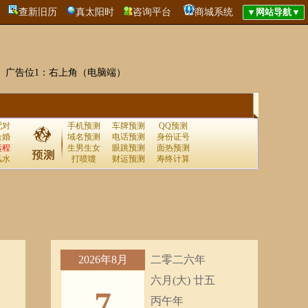
查新旧历
真太阳时
咨询平台
商城系统
广告位1：右上角（电脑端）
配对
手机预测
车牌预测
QQ预测
合婚
域名预测
电话预测
身份证号
运程
生男生女
眼跳预测
面热预测
风水
打喷嚏
财运预测
寿终计算
2026年8月
二零二六年
六月(大) 廿五
7
丙午年