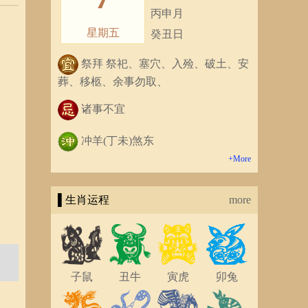
丙申月
星期五
癸丑日
祭拜 祭祀、塞穴、入殓、破土、安
葬、移柩、余事勿取、
诸事不宜
冲羊(丁未)煞东
+More
▌生肖运程
more
子鼠
丑牛
寅虎
卯兔