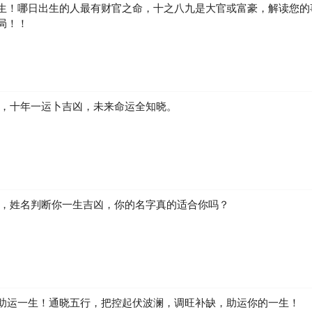
生！哪日出生的人最有财官之命，十之八九是大官或富豪，解读您的
局！！
凶，十年一运卜吉凶，未来命运全知晓。
生，姓名判断你一生吉凶，你的名字真的适合你吗？
助运一生！通晓五行，把控起伏波澜，调旺补缺，助运你的一生！