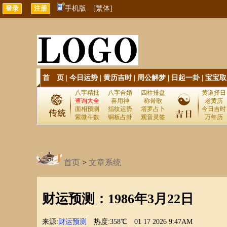
手机版
[繁体]
首 页
|
今日运势
|
黄历吉时
|
周公解梦
|
日起一卦
|
宝宝取
八字精批
八字合婚
四柱排盘
黄道择日
查询大全
喜用神
称骨歌
老黄历
面相预测
指纹运势
塔罗占卜
今日吉时
紫微斗数
铜板占卦
观音灵签
万年历
首页
>
文章系统
财运预测：1986年3月22日
来源:
财运预测
热度:358℃
01 17 2026 9:47AM