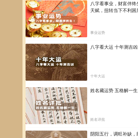
八字看事业，财富伴终
天赋，扭转当下不利困
事业运势
八字看大运 十年测吉
十年大运
姓名藏运势 五格解一
姓名详批
阴阳五行，调旺补缺，