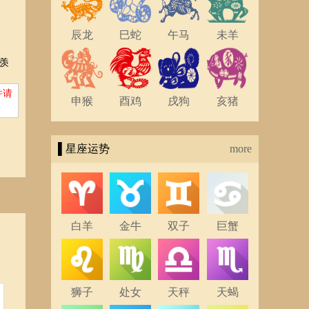
辰龙
巳蛇
午马
未羊
羡
并请
申猴
酉鸡
戌狗
亥猪
▌星座运势
more
白羊
金牛
双子
巨蟹
狮子
处女
天秤
天蝎