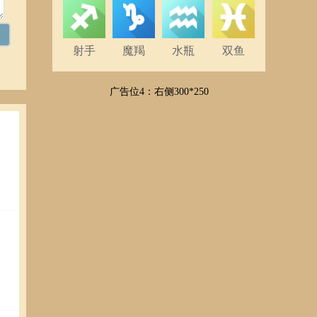
射手
魔羯
水瓶
双鱼
广告位4：右侧300*250