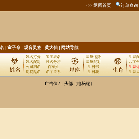
<<<返回首页
订单查询
名
|
童子命
|
观音灵签
|
黄大仙
|
网站导航
姓名打分
宝宝取名
星座运势
生肖
姓名配对
姓名分析
星座配对
八字
公司测名
百家姓
生日书
生肖
周易起名
名字关系
生日花
生肖
广告位2：头部（电脑端）