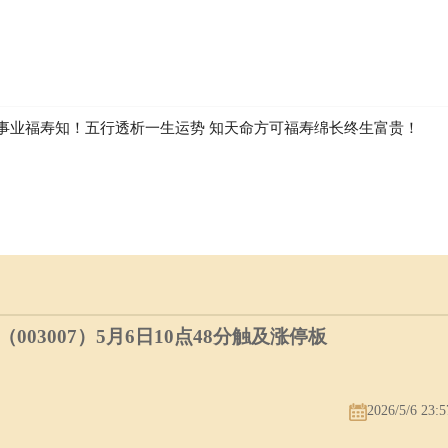
事业福寿知！五行透析一生运势 知天命方可福寿绵长终生富贵！
03007）5月6日10点48分触及涨停板
2026/5/6 23:5