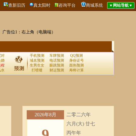
查新旧历
真太阳时
咨询平台
商城系统
广告位1：右上角（电脑端）
配对
手机预测
车牌预测
QQ预测
合婚
域名预测
电话预测
身份证号
运程
生男生女
眼跳预测
面热预测
风水
打喷嚏
财运预测
寿终计算
2026年8月
二零二六年
六月(大) 廿七
9
丙午年