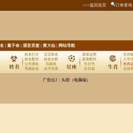
<<<返回首页
订单查询
名
|
童子命
|
观音灵签
|
黄大仙
|
网站导航
姓名打分
宝宝取名
星座运势
生肖
姓名配对
姓名分析
星座配对
八字
公司测名
百家姓
生日书
生肖
周易起名
名字关系
生日花
生肖
广告位2：头部（电脑端）