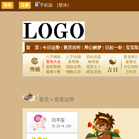
手机版
[繁体]
首 页
|
今日运势
|
黄历吉时
|
周公解梦
|
日起一卦
|
宝宝取
八字精批
八字合婚
四柱排盘
黄道择日
查询大全
喜用神
称骨歌
老黄历
面相预测
指纹运势
塔罗占卜
今日吉时
紫微斗数
铜板占卦
观音灵签
万年历
首页
>
星座运势