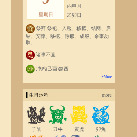
丙申月
星期日
乙卯日
祭拜 祭祀、入殓、移柩、结网、启
钻、安葬、移柩、除服、成服、余事勿
取、
诸事不宜
冲鸡(己酉)煞西
+More
▌生肖运程
more
子鼠
丑牛
寅虎
卯兔