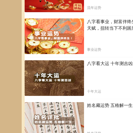
流年运势
八字看事业，财富伴终
天赋，扭转当下不利困
事业运势
八字看大运 十年测吉
十年大运
姓名藏运势 五格解一