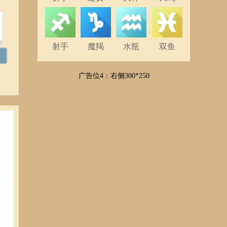
射手
魔羯
水瓶
双鱼
广告位4：右侧300*250