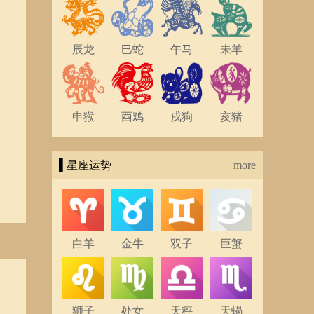
辰龙
巳蛇
午马
未羊
申猴
酉鸡
戌狗
亥猪
▌星座运势
more
白羊
金牛
双子
巨蟹
狮子
处女
天秤
天蝎