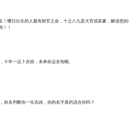
生！哪日出生的人最有财官之命，十之八九是大官或富豪，解读您的
局！！
凶，十年一运卜吉凶，未来命运全知晓。
生，姓名判断你一生吉凶，你的名字真的适合你吗？