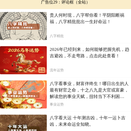
广告位29：评论框（全站）
贵人何时现，八字帮你看！平阴阳断祸
福，八字精批批出一生好命运！
八字精批
2026年已经到来，如何能够把握先机，趋
吉避凶，不走弯路，点击此处查看！
流年运势
八字看事业，财富伴终生！哪日出生的人
最有财官之命，十之八九是大官或富豪，
解读您的事业天赋，扭转当下不利困
局！！
事业运势
八字看大运 十年测吉凶，十年一运卜吉
凶，未来命运全知晓。