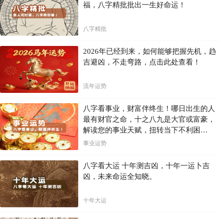
福，八字精批批出一生好命运！
八字精批
2026年已经到来，如何能够把握先机，趋
吉避凶，不走弯路，点击此处查看！
流年运势
八字看事业，财富伴终生！哪日出生的人
最有财官之命，十之八九是大官或富豪，
解读您的事业天赋，扭转当下不利困
局！！
事业运势
八字看大运 十年测吉凶，十年一运卜吉
凶，未来命运全知晓。
十年大运