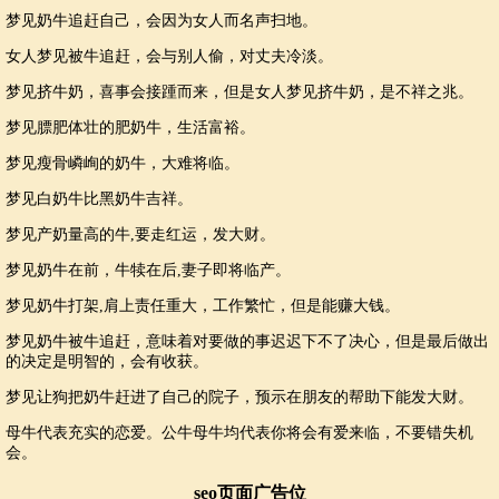
梦见奶牛追赶自己，会因为女人而名声扫地。
女人梦见被牛追赶，会与别人偷，对丈夫冷淡。
梦见挤牛奶，喜事会接踵而来，但是女人梦见挤牛奶，是不祥之兆。
梦见膘肥体壮的肥奶牛，生活富裕。
梦见瘦骨嶙峋的奶牛，大难将临。
梦见白奶牛比黑奶牛吉祥。
梦见产奶量高的牛,要走红运，发大财。
梦见奶牛在前，牛犊在后,妻子即将临产。
梦见奶牛打架,肩上责任重大，工作繁忙，但是能赚大钱。
梦见奶牛被牛追赶，意味着对要做的事迟迟下不了决心，但是最后做出
的决定是明智的，会有收获。
梦见让狗把奶牛赶进了自己的院子，预示在朋友的帮助下能发大财。
母牛代表充实的恋爱。公牛母牛均代表你将会有爱来临，不要错失机
会。
seo页面广告位