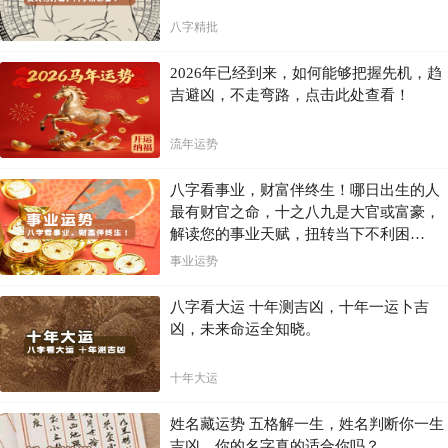
八字精批
2026年已经到来，如何能够把握先机，趋
吉避凶，不走弯路，点击此处查看！
流年运势
八字看事业，财富伴终生！哪日出生的人
最有财官之命，十之八九是大官或富豪，
解读您的事业天赋，扭转当下不利困
局！！
事业运势
八字看大运 十年测吉凶，十年一运卜吉
凶，未来命运全知晓。
十年大运
姓名藏运势 五格解一生，姓名判断你一生
吉凶，你的名字真的适合你吗？