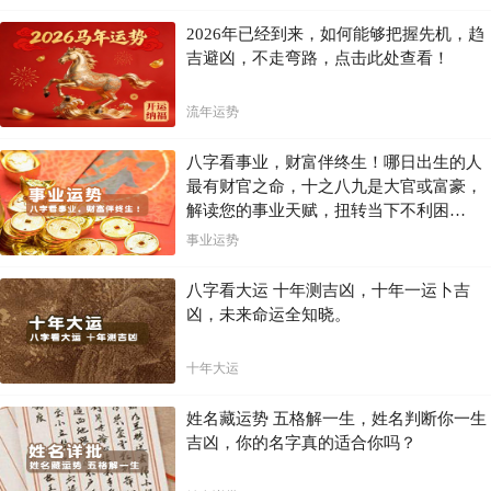
2026年已经到来，如何能够把握先机，趋
吉避凶，不走弯路，点击此处查看！
流年运势
八字看事业，财富伴终生！哪日出生的人
最有财官之命，十之八九是大官或富豪，
解读您的事业天赋，扭转当下不利困
局！！
事业运势
八字看大运 十年测吉凶，十年一运卜吉
凶，未来命运全知晓。
十年大运
姓名藏运势 五格解一生，姓名判断你一生
吉凶，你的名字真的适合你吗？