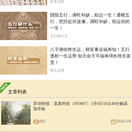
姓名详批
阴阳五行，调旺补缺，助运一生！通晓五
行，把控起伏波澜，调旺补缺，助运你的
一生！
五行缺什么
八字测你终生运，财富事业福寿知！五行
透析一生运势 知天命方可福寿绵长终生富
贵！
终生运势
文章列表
异动快报：直真科技（003007）5月6日10点48分触及
涨停板
982
2026/5/6