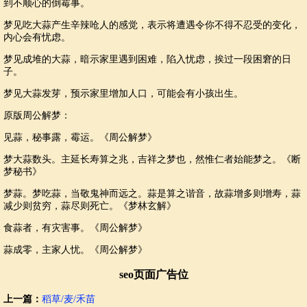
到不顺心的倒霉事。
梦见吃大蒜产生辛辣呛人的感觉，表示将遭遇令你不得不忍受的变化，
内心会有忧虑。
梦见成堆的大蒜，暗示家里遇到困难，陷入忧虑，挨过一段困窘的日
子。
梦见大蒜发芽，预示家里增加人口，可能会有小孩出生。
原版周公解梦：
见蒜，秘事露，霉运。《周公解梦》
梦大蒜数头。主延长寿算之兆，吉祥之梦也，然惟仁者始能梦之。《断
梦秘书》
梦蒜。梦吃蒜，当敬鬼神而远之。蒜是算之谐音，故蒜增多则增寿，蒜
减少则贫穷，蒜尽则死亡。《梦林玄解》
食蒜者，有灾害事。《周公解梦》
蒜成零，主家人忧。《周公解梦》
seo页面广告位
上一篇：
稻草/麦/禾苗