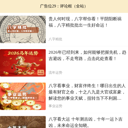
广告位29：评论框（全站）
贵人何时现，八字帮你看！平阴阳断祸
福，八字精批批出一生好命运！
八字精批
2026年已经到来，如何能够把握先机，趋
吉避凶，不走弯路，点击此处查看！
流年运势
八字看事业，财富伴终生！哪日出生的人
最有财官之命，十之八九是大官或富豪，
解读您的事业天赋，扭转当下不利困
局！！
事业运势
八字看大运 十年测吉凶，十年一运卜吉
凶，未来命运全知晓。