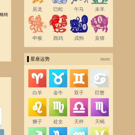
辰龙
巳蛇
午马
未羊
格转
申猴
酉鸡
戌狗
亥猪
▌星座运势
more
白羊
金牛
双子
巨蟹
狮子
处女
天秤
天蝎