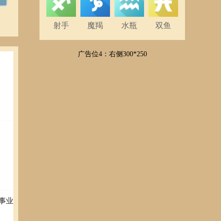
射手
魔羯
水瓶
双鱼
广告位4：右侧300*250
事业