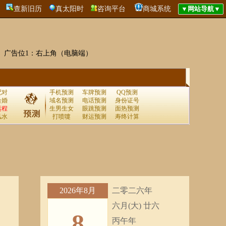
查新旧历
真太阳时
咨询平台
商城系统
广告位1：右上角（电脑端）
配对
手机预测
车牌预测
QQ预测
合婚
域名预测
电话预测
身份证号
运程
生男生女
眼跳预测
面热预测
风水
打喷嚏
财运预测
寿终计算
2026年8月
二零二六年
六月(大) 廿六
8
丙午年