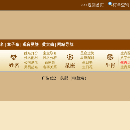
<<<返回首页
订单查询
名
|
童子命
|
观音灵签
|
黄大仙
|
网站导航
姓名打分
宝宝取名
星座运势
生肖
姓名配对
姓名分析
星座配对
八字
公司测名
百家姓
生日书
生肖
周易起名
名字关系
生日花
生肖
广告位2：头部（电脑端）