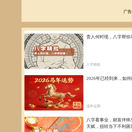
广告
贵人何时现，八字帮你
八字精批
2026年已经到来，
流年运势
八字看事业，财富伴终
天赋，扭转当下不利困