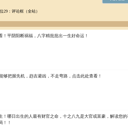
位29：评论框（全站）
看！平阴阳断祸福，八字精批批出一生好命运！
如何能够把握先机，趋吉避凶，不走弯路，点击此处查看！
生！哪日出生的人最有财官之命，十之八九是大官或富豪，解读您的
局！！