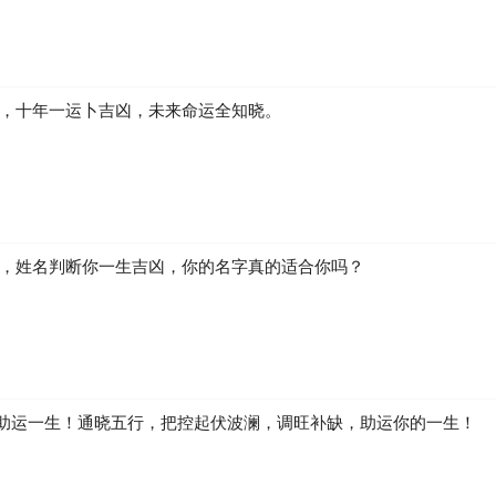
凶，十年一运卜吉凶，未来命运全知晓。
生，姓名判断你一生吉凶，你的名字真的适合你吗？
助运一生！通晓五行，把控起伏波澜，调旺补缺，助运你的一生！