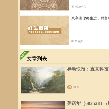
五行缺什么
八字测你终生运，财富
终生运势
文章列表
异动快报：直真科技（0
1000
美诺华（603538）