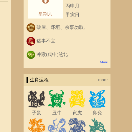
丙申月
星期六
甲寅日
破屋、坏垣、余事勿取、
诸事不宜
冲猴(戊申)煞北
+More
▌生肖运程
more
子鼠
丑牛
寅虎
卯兔