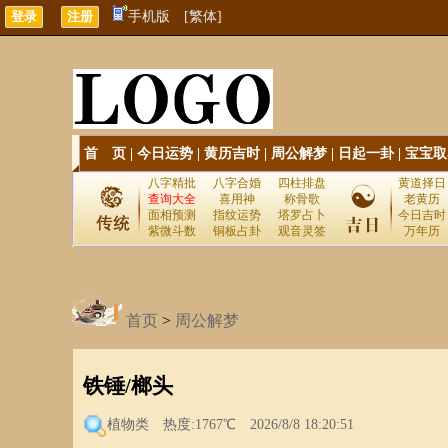
手机版
[繁体]
首 页
|
今日运势
|
黄历吉时
|
周公解梦
|
日起一卦
|
宝宝取
八字精批
八字合婚
四柱排盘
黄道择日
查询大全
喜用神
称骨歌
老黄历
面相预测
指纹运势
塔罗占卜
今日吉时
紫微斗数
铜板占卦
观音灵签
万年历
首页
>
周公解梦
铁锤/榔头
植物类
热度:1767℃ 2026/8/8 18:20:51