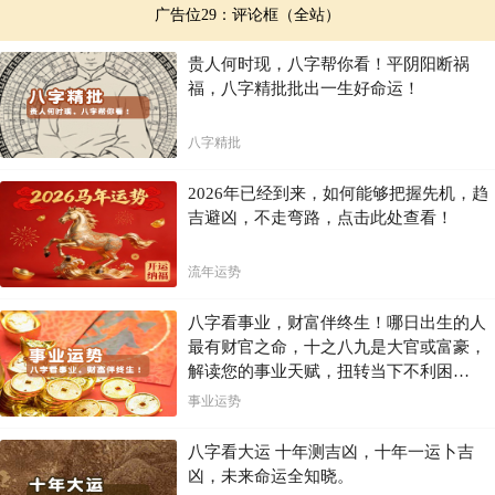
广告位29：评论框（全站）
贵人何时现，八字帮你看！平阴阳断祸
福，八字精批批出一生好命运！
八字精批
2026年已经到来，如何能够把握先机，趋
吉避凶，不走弯路，点击此处查看！
流年运势
八字看事业，财富伴终生！哪日出生的人
最有财官之命，十之八九是大官或富豪，
解读您的事业天赋，扭转当下不利困
局！！
事业运势
八字看大运 十年测吉凶，十年一运卜吉
凶，未来命运全知晓。