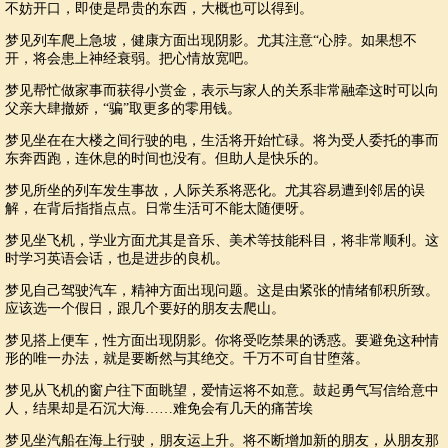
不妨开口，即使是昂贵的东西，大概也可以得到。
梦见列车爬上急坡，健康方面出现阴影。尤其注意“心脖。如果想不
开，将会患上神经衰弱。把心情放宽吧。
梦见帮忙做家事而获得小赏金，表示与家人的关系非常融牵这时可以向
父亲大肆撤娇，“骗”取更多的零用钱。
梦见坐在在大楼之间行驶的电，生活将开始忙碌。将为受人委托的事而
东奔西跑，连休息的时间也没有。但助人是快乐的。
梦见所坐的列车发生事故，人际关系将恶化。尤其容易遭到邻居的误
解，在背后指指点点。日常生活可不能太随便呀。
梦见坐飞机，学业方面尤其是音乐、美术等技能科目，将非常顺利。这
时学习英语会话，也是进步的良机。
梦见自己驾驶汽车，精神方面出现问题。这是由紧张的情绪郁积所致。
应该选一个假日，跟几个要好的朋友去爬山。
梦见搭上便车，性方面出现阴影。你将受吃禁果的诱惑。要避免这种情
形的唯一办法，就是要断然与其绝交。千万不可自甘堕落。
梦见从飞机的窗户往下面眺望，爱情运将不如意。鼓起勇气写信给意中
人，结果却是石沉大海……难免会有几天的痛苦埃
梦见坐汽船在海上行驶，朋友运上升。将不断增加新的朋友，从朋友那