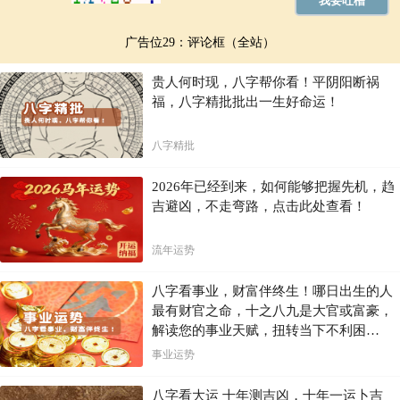
广告位29：评论框（全站）
贵人何时现，八字帮你看！平阴阳断祸
福，八字精批批出一生好命运！
八字精批
2026年已经到来，如何能够把握先机，趋
吉避凶，不走弯路，点击此处查看！
流年运势
八字看事业，财富伴终生！哪日出生的人
最有财官之命，十之八九是大官或富豪，
解读您的事业天赋，扭转当下不利困
局！！
事业运势
八字看大运 十年测吉凶，十年一运卜吉