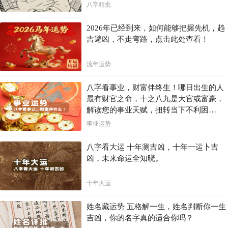
八字精批
2026年已经到来，如何能够把握先机，趋
吉避凶，不走弯路，点击此处查看！
流年运势
八字看事业，财富伴终生！哪日出生的人
最有财官之命，十之八九是大官或富豪，
解读您的事业天赋，扭转当下不利困
局！！
事业运势
八字看大运 十年测吉凶，十年一运卜吉
凶，未来命运全知晓。
十年大运
姓名藏运势 五格解一生，姓名判断你一生
吉凶，你的名字真的适合你吗？