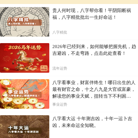
贵人何时现，八字帮你看！平阴阳断祸
福，八字精批批出一生好命运！
八字精批
2026年已经到来，如何能够把握先机，趋
吉避凶，不走弯路，点击此处查看！
流年运势
八字看事业，财富伴终生！哪日出生的人
最有财官之命，十之八九是大官或富豪，
解读您的事业天赋，扭转当下不利困
局！！
事业运势
八字看大运 十年测吉凶，十年一运卜吉
凶，未来命运全知晓。