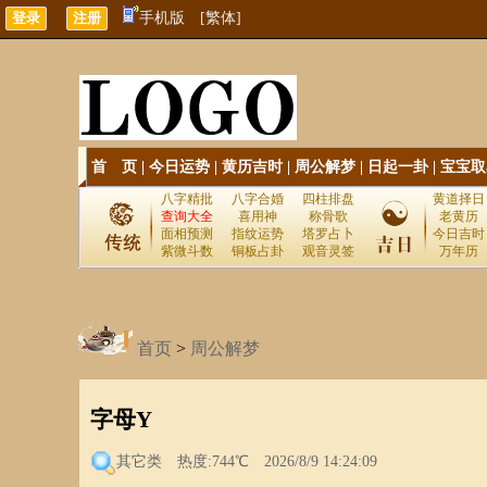
手机版
[繁体]
首 页
|
今日运势
|
黄历吉时
|
周公解梦
|
日起一卦
|
宝宝取
八字精批
八字合婚
四柱排盘
黄道择日
查询大全
喜用神
称骨歌
老黄历
面相预测
指纹运势
塔罗占卜
今日吉时
紫微斗数
铜板占卦
观音灵签
万年历
首页
>
周公解梦
字母Y
其它类
热度:744℃ 2026/8/9 14:24:09