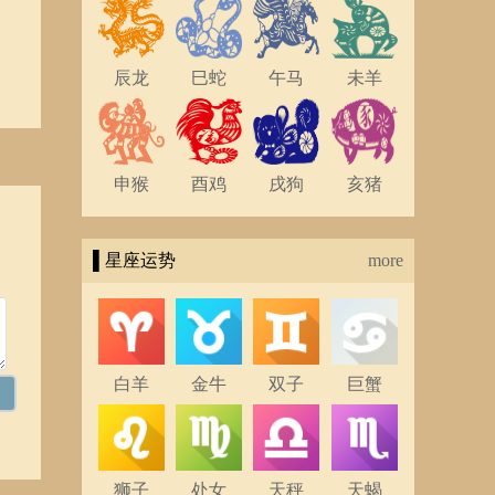
辰龙
巳蛇
午马
未羊
申猴
酉鸡
戌狗
亥猪
▌星座运势
more
白羊
金牛
双子
巨蟹
狮子
处女
天秤
天蝎