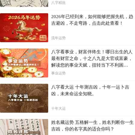
八字精批
2026年已经到来，如何能够把握先机，趋
吉避凶，不走弯路，点击此处查看！
流年运势
八字看事业，财富伴终生！哪日出生的人
最有财官之命，十之八九是大官或富豪，
解读您的事业天赋，扭转当下不利困
局！！
事业运势
八字看大运 十年测吉凶，十年一运卜吉
凶，未来命运全知晓。
十年大运
姓名藏运势 五格解一生，姓名判断你一生
吉凶，你的名字真的适合你吗？