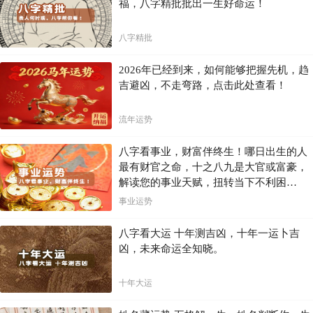
福，八字精批批出一生好命运！
八字精批
2026年已经到来，如何能够把握先机，趋
吉避凶，不走弯路，点击此处查看！
流年运势
八字看事业，财富伴终生！哪日出生的人
最有财官之命，十之八九是大官或富豪，
解读您的事业天赋，扭转当下不利困
局！！
事业运势
八字看大运 十年测吉凶，十年一运卜吉
凶，未来命运全知晓。
十年大运