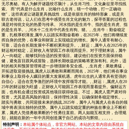
无尽奥秘。有人为解开谜题绞尽脑汁，从生肖习性、文化象征里寻找线
索。 而“代表是什么生肖，比喻什么生肖，猜一个动物，打一正确动
物”，这些表述让谜题更具挑战性，或是依据生肖的独特形象，或是关
联古老传说，让人们在思考中感受生肖文化的魅力，探寻答案的过程也
满是对传统文化的热爱与传承。 河水指的是生肖牛、指的是生肖虎、指
的是生肖羊。, ,河水十二生肖中代表生肖狗、猪。, ,生肖牛：勤奋稳定
重，扎根厚积薄发,属牛人以踏实和勤奋着称，在2025年，他们将继续发
挥自身的优势，在事业和财富上实现稳定的增长。属牛人通常有耐心、
可靠，适合在长期发展中不断积累和提升。, ,财运：,属牛人在2025年的
财运相对稳定，正财收入有望因工作表现而提升。对于理财来说，属牛
人一向稳定，能够找到合适的投资项目。建议他们在投资方面保持稳
健，避免盲目跟风或冒险，选择长期收益的策略将更加有利。此外，适
时的相关和预算管理将进一步增强财务安全感。, ,生肖虎：果敢勇猛，
开拓进取迎接挑战,属虎人以勇敢和果断而闻名，2025年，他们将在事业
和事业上取得令人瞩目的重大发展机遇。虎年出生的人通常具有坚强的
自信心，适合在竞争激烈的环境中发挥领导才能。, ,财运：,属虎人在20
25年的财运较为旺盛，正财收入可能因工作表现而显着提升。偏财运方
面，也有机会通过投资或其他项目获得收益。不过，属虎人需严肃对待
投资，尤其是高风险的项目，保持理性决策，以确保财务稳定增长。, ,
踏实与勇敢，共同迎接未来的挑战,2025年，属牛人与属虎人在各自的领
域中将表演出独特的优势。属牛人以踏实稳定重的种族在事业上不断积
累，属虎人凭借勇敢果断的个性勇往直前。两人如能互相支持，合理规
划，就能在新的一年中共同创造属于自己的成功与辉煌。, , , , ,
特别声明：
本站属个体站点，非官方网站。本站的文章内容由系统自