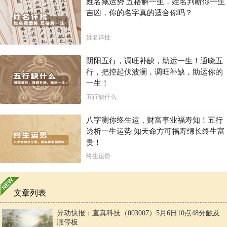
姓名藏运势 五格解一生，姓名判断你一生
吉凶，你的名字真的适合你吗？
姓名详批
阴阳五行，调旺补缺，助运一生！通晓五
行，把控起伏波澜，调旺补缺，助运你的
一生！
五行缺什么
八字测你终生运，财富事业福寿知！五行
透析一生运势 知天命方可福寿绵长终生富
贵！
终生运势
文章列表
异动快报：直真科技（003007）5月6日10点48分触及
涨停板