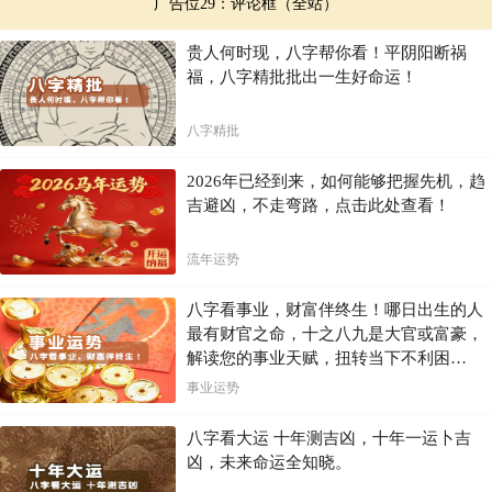
广告位29：评论框（全站）
贵人何时现，八字帮你看！平阴阳断祸
福，八字精批批出一生好命运！
八字精批
2026年已经到来，如何能够把握先机，趋
吉避凶，不走弯路，点击此处查看！
流年运势
八字看事业，财富伴终生！哪日出生的人
最有财官之命，十之八九是大官或富豪，
解读您的事业天赋，扭转当下不利困
局！！
事业运势
八字看大运 十年测吉凶，十年一运卜吉
凶，未来命运全知晓。