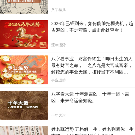
八字精批
2026年已经到来，如何能够把握先机，趋
吉避凶，不走弯路，点击此处查看！
流年运势
八字看事业，财富伴终生！哪日出生的人
最有财官之命，十之八九是大官或富豪，
解读您的事业天赋，扭转当下不利困
局！！
事业运势
八字看大运 十年测吉凶，十年一运卜吉
凶，未来命运全知晓。
十年大运
姓名藏运势 五格解一生，姓名判断你一生