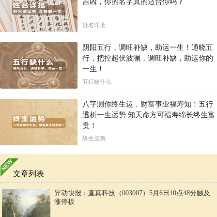
吉凶，你的名字真的适合你吗？
姓名详批
阴阳五行，调旺补缺，助运一生！通晓五
行，把控起伏波澜，调旺补缺，助运你的
一生！
五行缺什么
八字测你终生运，财富事业福寿知！五行
透析一生运势 知天命方可福寿绵长终生富
贵！
终生运势
文章列表
异动快报：直真科技（003007）5月6日10点48分触及
涨停板