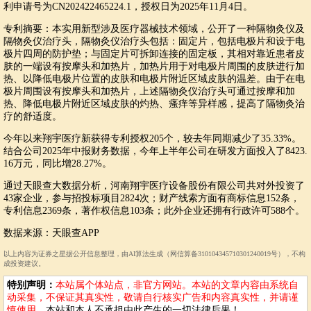
利申请号为CN202422465224.1，授权日为2025年11月4日。
专利摘要：本实用新型涉及医疗器械技术领域，公开了一种隔物灸仪及
隔物灸仪治疗头，隔物灸仪治疗头包括：固定片，包括电极片和设于电
极片四周的防护垫；与固定片可拆卸连接的固定板，其相对靠近患者皮
肤的一端设有按摩头和加热片，加热片用于对电极片周围的皮肤进行加
热、以降低电极片位置的皮肤和电极片附近区域皮肤的温差。由于在电
极片周围设有按摩头和加热片，上述隔物灸仪治疗头可通过按摩和加
热、降低电极片附近区域皮肤的灼热、瘙痒等异样感，提高了隔物灸治
疗的舒适度。
今年以来翔宇医疗新获得专利授权205个，较去年同期减少了35.33%。
结合公司2025年中报财务数据，今年上半年公司在研发方面投入了8423.
16万元，同比增28.27%。
通过天眼查大数据分析，河南翔宇医疗设备股份有限公司共对外投资了
43家企业，参与招投标项目2824次；财产线索方面有商标信息152条，
专利信息2369条，著作权信息103条；此外企业还拥有行政许可588个。
数据来源：天眼查APP
以上内容为证券之星据公开信息整理，由AI算法生成（网信算备310104345710301240019号），不构
成投资建议。
特别声明：
本站属个体站点，非官方网站。本站的文章内容由系统自
动采集，不保证其真实性，敬请自行核实广告和内容真实性，并请谨
慎使用。
本站和本人不承担由此产生的一切法律后果！