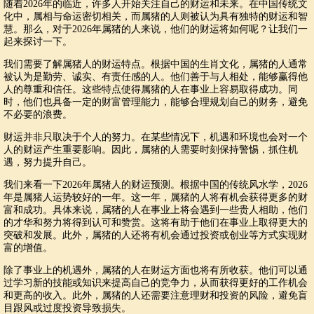
随着2026年的临近，许多人开始关注自己的财运和未来。在中国传统文
化中，属相与命运密切相关，而属猪的人则被认为具有独特的财运和智
慧。那么，对于2026年属猪的人来说，他们的财运将如何呢？让我们一
起来探讨一下。
我们需要了解属猪人的财运特点。根据中国的生肖文化，属猪的人通常
被认为是勤劳、诚实、有责任感的人。他们善于与人相处，能够赢得他
人的尊重和信任。这些特点使得属猪的人在事业上容易取得成功。同
时，他们也具备一定的财富管理能力，能够合理规划自己的财务，避免
不必要的浪费。
财运并非只取决于个人的努力。在某些情况下，机遇和环境也会对一个
人的财运产生重要影响。因此，属猪的人需要时刻保持警惕，抓住机
遇，努力提升自己。
我们来看一下2026年属猪人的财运预测。根据中国的传统风水学，2026
年是属猪人运势较好的一年。这一年，属猪的人将有机会获得更多的财
富和成功。具体来说，属猪的人在事业上将会遇到一些贵人相助，他们
的才华和努力将得到认可和赞赏。这将有助于他们在事业上取得更大的
突破和发展。此外，属猪的人还将有机会通过投资或创业等方式实现财
富的增值。
除了事业上的机遇外，属猪的人在财运方面也将有所收获。他们可以通
过学习新的技能或知识来提高自己的竞争力，从而获得更好的工作机会
和更高的收入。此外，属猪的人还需要注意理财和投资的风险，避免盲
目跟风或过度投资导致损失。