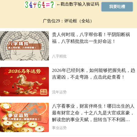
广告位29：评论框（全站）
贵人何时现，八字帮你看！平阴阳断祸
福，八字精批批出一生好命运！
八字精批
2026年已经到来，如何能够把握先机，趋
吉避凶，不走弯路，点击此处查看！
流年运势
八字看事业，财富伴终生！哪日出生的人
最有财官之命，十之八九是大官或富豪，
解读您的事业天赋，扭转当下不利困
局！！
事业运势