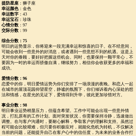
提防星座
：狮子座
幸运颜色
：金色
幸运数字
：43
幸运宝石
：珍珠
心情分数
：97
交际分数
：99
综合分数：75
明日的运势显示，你将迎来一段充满幸运和惊喜的日子。在不经意间，
可能会收到一些意外的好消息，或者遇到一些意想不到的机遇。这是上
天对你的眷顾，要好好把握这些机会。同时，也要保持一颗平常心，不
要因为一时的幸运而骄傲自满，继续努力，相信你会收获更多的幸福和
成功。
爱情分数：96
恋爱中的你，明日爱情运势为你们安排了一场浪漫的夜晚。和恋人一起
在城市的屋顶花园仰望星空，静谧的氛围下，你们倾诉着内心深处的想
法和情感，在星光的见证下，爱情得到升华，彼此更加珍惜对方。
事业分数：98
明日事业运势稍显压力，但蕴含希望。工作中可能会出现一些意外情
况，打乱原有的工作计划。面对突发状况，你需要保持冷静，迅速做出
调整。在与客户沟通时，要耐心解释，争取客户的理解和支持。虽然过
程可能会比较艰难，但只要你积极应对，就能化危机为转机，不仅解决
当前的问题，还能提升自己在客户心中的信任度，为未来的业务合作打