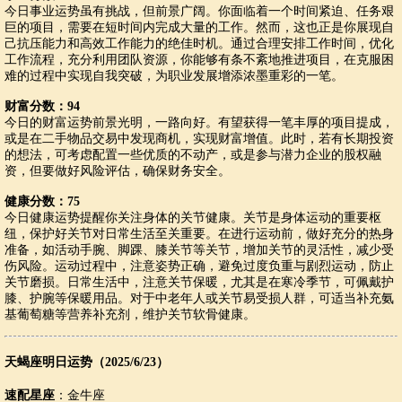
今日事业运势虽有挑战，但前景广阔。你面临着一个时间紧迫、任务艰
巨的项目，需要在短时间内完成大量的工作。然而，这也正是你展现自
己抗压能力和高效工作能力的绝佳时机。通过合理安排工作时间，优化
工作流程，充分利用团队资源，你能够有条不紊地推进项目，在克服困
难的过程中实现自我突破，为职业发展增添浓墨重彩的一笔。
财富分数：94
今日的财富运势前景光明，一路向好。有望获得一笔丰厚的项目提成，
或是在二手物品交易中发现商机，实现财富增值。此时，若有长期投资
的想法，可考虑配置一些优质的不动产，或是参与潜力企业的股权融
资，但要做好风险评估，确保财务安全。
健康分数：75
今日健康运势提醒你关注身体的关节健康。关节是身体运动的重要枢
纽，保护好关节对日常生活至关重要。在进行运动前，做好充分的热身
准备，如活动手腕、脚踝、膝关节等关节，增加关节的灵活性，减少受
伤风险。运动过程中，注意姿势正确，避免过度负重与剧烈运动，防止
关节磨损。日常生活中，注意关节保暖，尤其是在寒冷季节，可佩戴护
膝、护腕等保暖用品。对于中老年人或关节易受损人群，可适当补充氨
基葡萄糖等营养补充剂，维护关节软骨健康。
天蝎座明日运势（2025/6/23）
速配星座
：金牛座