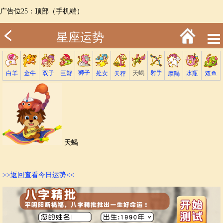
广告位25：顶部（手机端）
星座运势
射手
狮子
巨蟹
金牛
处女
白羊
天蝎
双子
水瓶
双鱼
天秤
摩羯
天蝎
>>返回查看今日运势<<