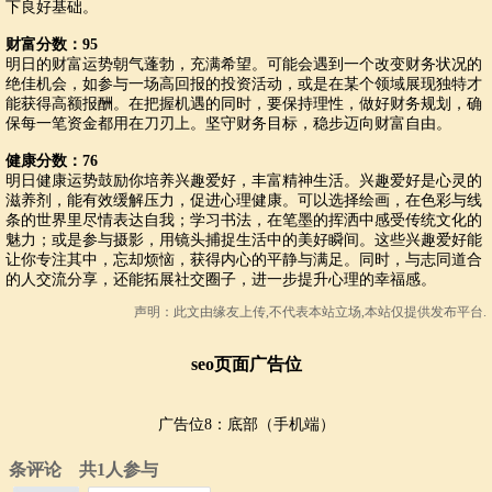
下良好基础。
财富分数：95
明日的财富运势朝气蓬勃，充满希望。可能会遇到一个改变财务状况的
绝佳机会，如参与一场高回报的投资活动，或是在某个领域展现独特才
能获得高额报酬。在把握机遇的同时，要保持理性，做好财务规划，确
保每一笔资金都用在刀刃上。坚守财务目标，稳步迈向财富自由。
健康分数：76
明日健康运势鼓励你培养兴趣爱好，丰富精神生活。兴趣爱好是心灵的
滋养剂，能有效缓解压力，促进心理健康。可以选择绘画，在色彩与线
条的世界里尽情表达自我；学习书法，在笔墨的挥洒中感受传统文化的
魅力；或是参与摄影，用镜头捕捉生活中的美好瞬间。这些兴趣爱好能
让你专注其中，忘却烦恼，获得内心的平静与满足。同时，与志同道合
的人交流分享，还能拓展社交圈子，进一步提升心理的幸福感。
声明：此文由
缘友
上传,不代表本站立场,本站仅提供发布平台.
seo页面广告位
广告位8：底部（手机端）