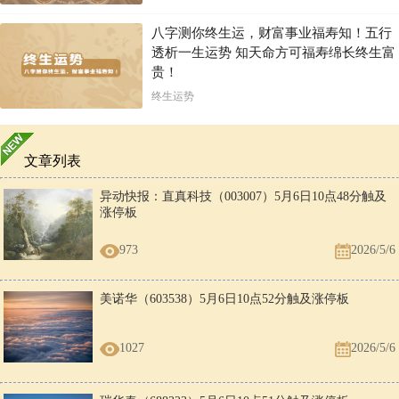
八字测你终生运，财富事业福寿知！五行
透析一生运势 知天命方可福寿绵长终生富
贵！
终生运势
文章列表
异动快报：直真科技（003007）5月6日10点48分触及
涨停板
973
2026/5/6
美诺华（603538）5月6日10点52分触及涨停板
1027
2026/5/6