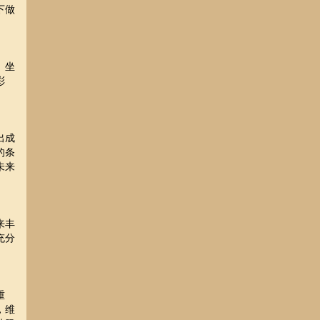
下做
。坐
彩
出成
的条
未来
来丰
充分
重
，维