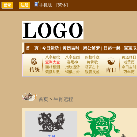
手机版
[繁体]
首 页
|
今日运势
|
黄历吉时
|
周公解梦
|
日起一卦
|
宝宝取
八字精批
八字合婚
四柱排盘
黄道择日
查询大全
喜用神
称骨歌
老黄历
面相预测
指纹运势
塔罗占卜
今日吉时
紫微斗数
铜板占卦
观音灵签
万年历
首页
>
生肖运程
牛