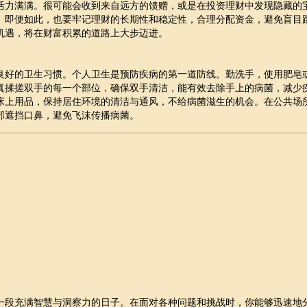
活力满满。很可能会收到来自远方的馈赠，或是在投资理财中发现隐藏的
。即便如此，也要牢记理财的长期性和稳定性，合理分配资金，避免盲目
机遇，将在财富积累的道路上大步迈进。
良好的卫生习惯。个人卫生是预防疾病的第一道防线。勤洗手，使用肥皂
真揉搓双手的每一个部位，确保双手清洁，能有效去除手上的病菌，减少
床上用品，保持居住环境的清洁与通风，不给病菌滋生的机会。在公共场
部遮挡口鼻，避免飞沫传播病菌。
一段充满智慧与洞察力的日子。在面对各种问题和挑战时，你能够迅速地