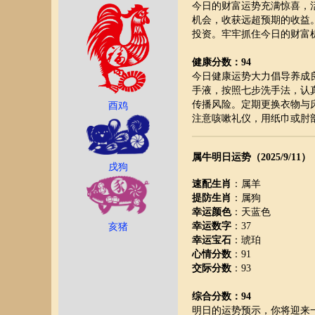
今日的财富运势充满惊喜，
机会，收获远超预期的收益
投资。牢牢抓住今日的财富
健康分数：94
今日健康运势大力倡导养成
手液，按照七步洗手法，认
传播风险。定期更换衣物与
酉鸡
注意咳嗽礼仪，用纸巾或肘
属牛明日运势（2025/9/11）
戌狗
速配生肖
：属羊
提防生肖
：属狗
幸运颜色
：天蓝色
幸运数字
：37
亥猪
幸运宝石
：琥珀
心情分数
：91
交际分数
：93
综合分数：94
明日的运势预示，你将迎来