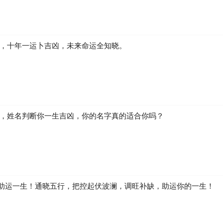
凶，十年一运卜吉凶，未来命运全知晓。
生，姓名判断你一生吉凶，你的名字真的适合你吗？
助运一生！通晓五行，把控起伏波澜，调旺补缺，助运你的一生！