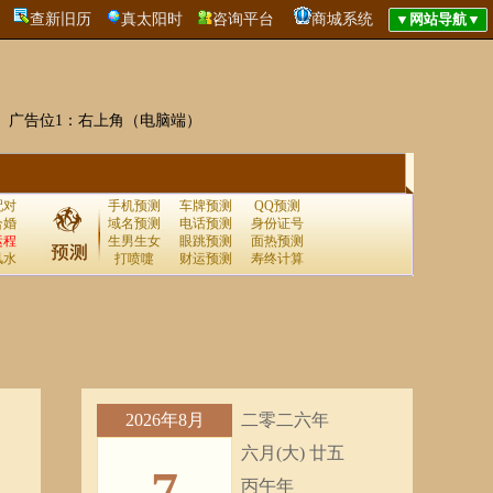
查新旧历
真太阳时
咨询平台
商城系统
广告位1：右上角（电脑端）
配对
手机预测
车牌预测
QQ预测
合婚
域名预测
电话预测
身份证号
运程
生男生女
眼跳预测
面热预测
风水
打喷嚏
财运预测
寿终计算
2026年8月
二零二六年
六月(大) 廿五
7
丙午年