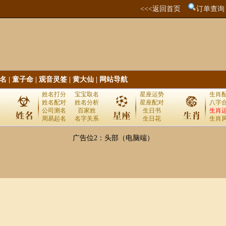
<<<返回首页
订单查询
名
|
童子命
|
观音灵签
|
黄大仙
|
网站导航
姓名打分
宝宝取名
星座运势
生肖
姓名配对
姓名分析
星座配对
八字
公司测名
百家姓
生日书
生肖
周易起名
名字关系
生日花
生肖
广告位2：头部（电脑端）