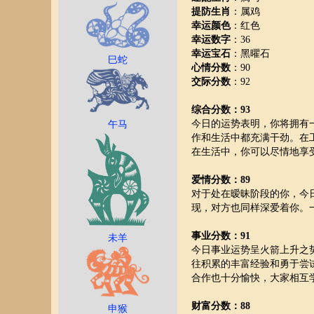
提防生肖
：属鸡
幸运颜色
：红色
幸运数字
：36
幸运宝石
：黑曜石
巳蛇
心情分数
：90
交际分数
：92
综合分数：93
今日的运势表明，你将拥有
午马
作和生活中都充满干劲。在
在生活中，你可以尽情地享
爱情分数：89
对于处在暧昧阶段的你，今
现，对方也同样深爱着你。
事业分数：91
未羊
今日事业运势呈火箭上升之
往积累的丰富经验和勇于尝
合作也十分愉快，大家相互
财富分数：88
申猴