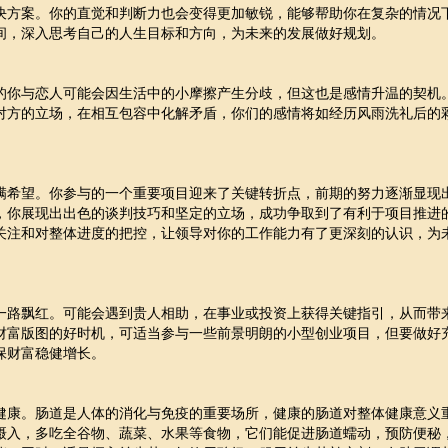
决方案。你的直觉和判断力也会变得更加敏锐，能够帮助你在复杂的情况
间，深入思考自己的人生目标和方向，为未来的发展做好规划。
的你与恋人可能会因生活中的小摩擦产生分歧，但这也是感情升温的契机
对方的立场，在相互包容中化解矛盾，你们的感情将如经历风雨洗礼后的
满希望。你参与的一个重要项目迎来了关键转折点，前期的努力逐渐显现
，你展现出出色的谈判技巧和坚定的立场，成功争取到了有利于项目推进
关注和对整体进度的把控，让领导对你的工作能力有了更深刻的认识，为
。
一路飘红。可能会遇到贵人相助，在事业或投资上获得关键指引，从而带
财富版图的好时机，可适当参与一些前景明朗的小型创业项目，但要做好
保财富稳健增长。
健康。肠道是人体的消化与免疫的重要场所，健康的肠道对整体健康意义
摄入，多吃全谷物、蔬菜、水果等食物，它们能促进肠道蠕动，预防便秘