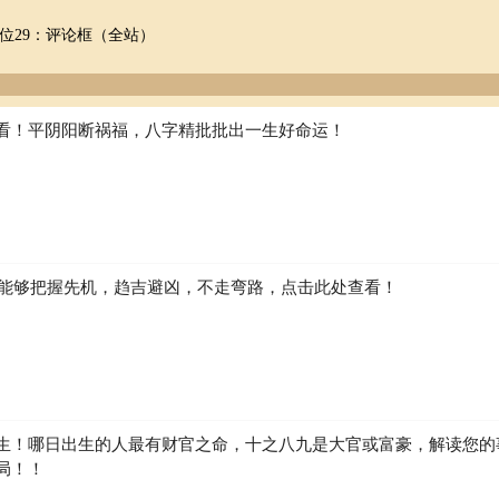
位29：评论框（全站）
看！平阴阳断祸福，八字精批批出一生好命运！
如何能够把握先机，趋吉避凶，不走弯路，点击此处查看！
生！哪日出生的人最有财官之命，十之八九是大官或富豪，解读您的
局！！