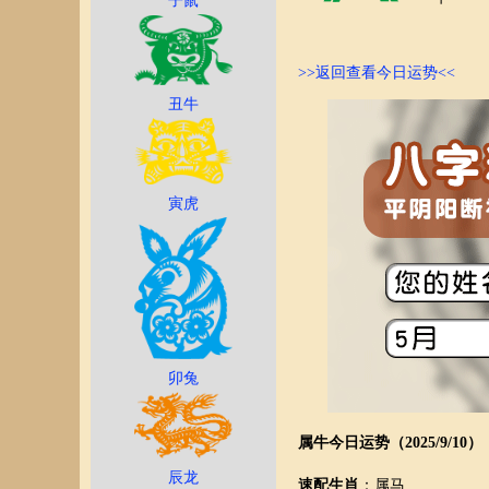
子鼠
>>返回查看今日运势<<
丑牛
寅虎
卯兔
属牛今日运势（2025/9/10）
辰龙
速配生肖
：属马