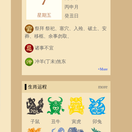
丙申月
星期五
癸丑日
祭拜 祭祀、塞穴、入殓、破土、安
葬、移柩、余事勿取、
诸事不宜
冲羊(丁未)煞东
+More
▌生肖运程
more
子鼠
丑牛
寅虎
卯兔