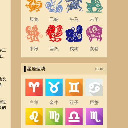
辰龙
巳蛇
午马
未羊
申猴
酉鸡
戌狗
亥猪
在工
任。
▌星座运势
more
地发
章。
借过
白羊
金牛
双子
巨蟹
事的