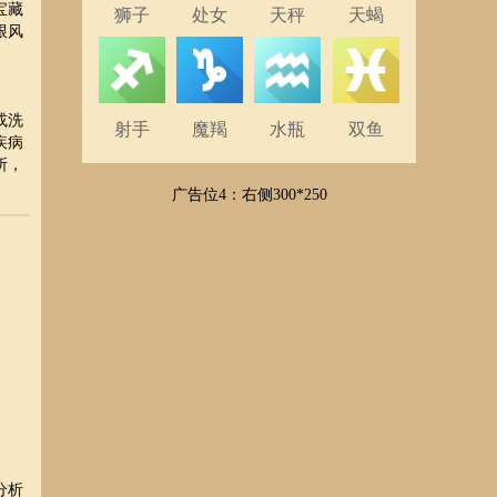
宝藏
狮子
处女
天秤
天蝎
跟风
或洗
射手
魔羯
水瓶
双鱼
疾病
所，
广告位4：右侧300*250
分析